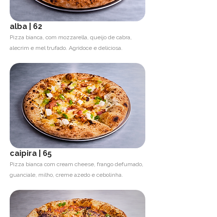
alba | 62
Pizza bianca, com mozzarella, queijo de cabra,
alecrim e mel trufado. Agridoce e deliciosa.
caipira | 65
Pizza bianca com cream cheese, frango defumado,
guanciale, milho, creme azedo e cebolinha.